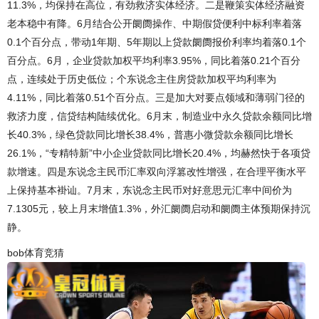
11.3%，均保持在高位，有劲救济实体经济。二是鞭策实体经济融资
老本稳中有降。6月结合公开阛阓操作、中期假贷便利中标利率着落
0.1个百分点，带动1年期、5年期以上贷款阛阓报价利率均着落0.1个
百分点。6月，企业贷款加权平均利率3.95%，同比着落0.21个百分
点，连续处于历史低位；个东说念主住房贷款加权平均利率为
4.11%，同比着落0.51个百分点。三是加大对要点领域和薄弱门径的
救济力度，信贷结构陆续优化。6月末，制造业中永久贷款余额同比增
长40.3%，绿色贷款同比增长38.4%，普惠小微贷款余额同比增长
26.1%，“专精特新”中小企业贷款同比增长20.4%，均赫然快于各项贷
款增速。四是东说念主民币汇率双向浮篡改性增强，在合理平衡水平
上保持基本褂讪。7月末，东说念主民币对好意思元汇率中间价为
7.1305元，较上月末增值1.3%，外汇阛阓启动和阛阓主体预期保持沉
静。
bob体育竞猜