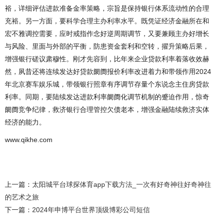
裕，详细评估进款准备金率策略，宗旨是保持银行体系流动性的合理
充裕。另一方面，要科学合理主办利率水平。既凭证经济金融所在和
宏不雅调控需要，应时戒指作念好逆周期调节，又要兼顾主办好增长
与风险、里面与外部的平衡，防患资金套利和空转，擢升策略后果，
增强银行磋议肃穆性。刚才先容到，比年来企业贷款利率着落收效赫
然，夙昔还将连续发达好贷款阛阓报价利率改进着力和带领作用2024
年北京赛车娱乐城，带领银行照章有序调节存量个东说念主住房贷款
利率。同期，要陆续发达进款利率阛阓化调节机制的蹙迫作用，惊奇
阛阓竞争纪律，救济银行合理管控欠债老本，增强金融陆续救济实体
经济的能力。
www.qikhe.com
上一篇：
太阳城平台球探体育app下载方法_一次有好奇神往好奇神往
的艺术之旅
下一篇：
2024年申博平台世界顶级博彩公司短信