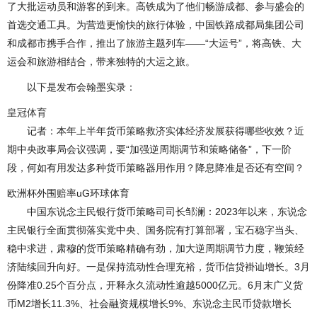
了大批运动员和游客的到来。高铁成为了他们畅游成都、参与盛会的
首选交通工具。为营造更愉快的旅行体验，中国铁路成都局集团公司
和成都市携手合作，推出了旅游主题列车——“大运号”，将高铁、大
运会和旅游相结合，带来独特的大运之旅。
以下是发布会翰墨实录：
皇冠体育
记者：本年上半年货币策略救济实体经济发展获得哪些收效？近
期中央政事局会议强调，要“加强逆周期调节和策略储备”，下一阶
段，何如有用发达多种货币策略器用作用？降息降准是否还有空间？
欧洲杯外围赔率uG环球体育
中国东说念主民银行货币策略司司长邹澜：2023年以来，东说念
主民银行全面贯彻落实党中央、国务院有打算部署，宝石稳字当头、
稳中求进，肃穆的货币策略精确有劲，加大逆周期调节力度，鞭策经
济陆续回升向好。一是保持流动性合理充裕，货币信贷褂讪增长。3月
份降准0.25个百分点，开释永久流动性逾越5000亿元。6月末广义货
币M2增长11.3%、社会融资规模增长9%、东说念主民币贷款增长