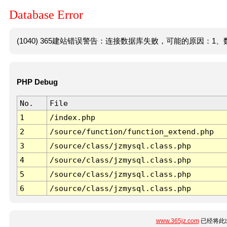
Database Error
(1040) 365建站错误警告：连接数据库失败，可能的原因：1、数
PHP Debug
No.
File
1
/index.php
2
/source/function/function_extend.php
3
/source/class/jzmysql.class.php
4
/source/class/jzmysql.class.php
5
/source/class/jzmysql.class.php
6
/source/class/jzmysql.class.php
www.365jz.com
已经将此