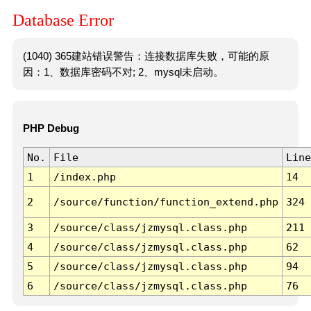
Database Error
(1040) 365建站错误警告：连接数据库失败，可能的原
因：1、数据库密码不对; 2、mysql未启动。
PHP Debug
No.
File
Line
1
/index.php
14
2
/source/function/function_extend.php
324
3
/source/class/jzmysql.class.php
211
4
/source/class/jzmysql.class.php
62
5
/source/class/jzmysql.class.php
94
6
/source/class/jzmysql.class.php
76