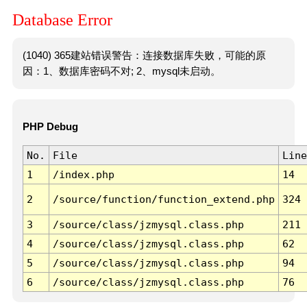
Database Error
(1040) 365建站错误警告：连接数据库失败，可能的原
因：1、数据库密码不对; 2、mysql未启动。
PHP Debug
No.
File
Line
1
/index.php
14
2
/source/function/function_extend.php
324
3
/source/class/jzmysql.class.php
211
4
/source/class/jzmysql.class.php
62
5
/source/class/jzmysql.class.php
94
6
/source/class/jzmysql.class.php
76